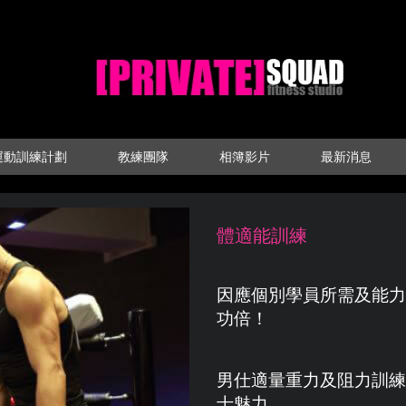
運動訓練計劃
教練團隊
相簿影片
最新消息
體適能訓練
因應個別學員所需及能力
功倍！
男仕適量重力及阻力訓練
士魅力